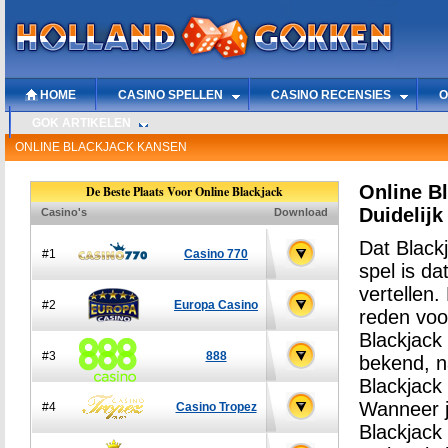
HOME
CASINO SPELLEN
CASINO RECENSIES
O
GOK ARTIKELEN
ONLINE BLACKJACK KANSEN
Online B
De Beste Plaats Voor Online Blackjack
Duidelijk
Casino's
Download
Dat Black
#1
Casino 770
spel is da
vertellen.
#2
Europa Casino
reden voor
Blackjack 
#3
888
bekend, n
Blackjack 
Wanneer j
#4
Casino Tropez
Blackjack 