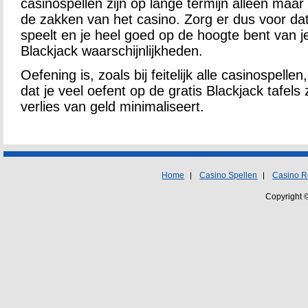
casinospellen zijn op lange termijn alleen maar
de zakken van het casino. Zorg er dus voor dat 
speelt en je heel goed op de hoogte bent van 
Blackjack waarschijnlijkheden.
Oefening is, zoals bij feitelijk alle casinospelle
dat je veel oefent op de gratis Blackjack tafels
verlies van geld minimaliseert.
Home
Casino Spellen
Casino R
Copyright 