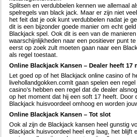
Splitsen en verdubbelen kennen we allemaal al
spelregels van black jack. Maar er zijn niet veel
het feit dat je ook kunt verdubbelen nadat je ge
dit is een bijzonder goede manier om echt geld
Blackjack spel. Ook dit is een van de manieren
waarschijnlijkheden naar een positiever punt te
eerst op zoek zult moeten gaan naar een Blackj
als regel toestaat.
Online Blackjack Kansen – Dealer heeft 17 
Let goed op of het Blackjack online casino of h
livehollandgokken.comlt gaan spelen een regel
casino’s hebben een regel dat de dealer alsno
op het moment dat hij een soft 17 heeft. Door 
Blackjack huisvoordeel omhoog en worden jouw
Online Blackjack Kansen – Tot slot
Ook al zijn de Blackjack kansen heel gunstig vo
Blackjack huisvoordeel heel erg laag, het blijft