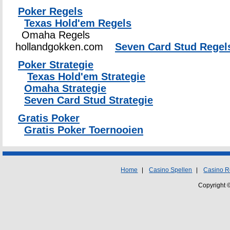
Poker Regels
Texas Hold'em Regels
Omaha Regels
hollandgokken.com
Seven Card Stud Regel
Poker Strategie
Texas Hold'em Strategie
Omaha Strategie
Seven Card Stud Strategie
Gratis Poker
Gratis Poker Toernooien
Home
Casino Spellen
Casino R
Copyright 