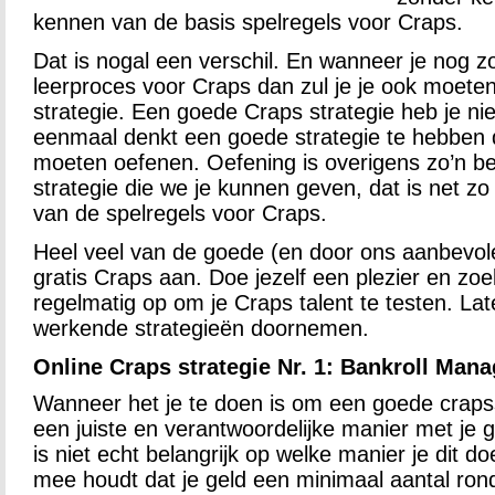
kennen van de basis spelregels voor Craps.
Dat is nogal een verschil. En wanneer je nog zo
leerproces voor Craps dan zul je je ook moete
strategie. Een goede Craps strategie heb je n
eenmaal denkt een goede strategie te hebben 
moeten oefenen. Oefening is overigens zo’n be
strategie die we je kunnen geven, dat is net zo
van de spelregels voor Craps.
Heel veel van de goede (en door ons aanbevole
gratis Craps aan. Doe jezelf een plezier en zoek
regelmatig op om je Craps talent te testen. L
werkende strategieën doornemen.
Online Craps strategie Nr. 1: Bankroll Man
Wanneer het je te doen is om een goede crapss
een juiste en verantwoordelijke manier met je
is niet echt belangrijk op welke manier je dit do
mee houdt dat je geld een minimaal aantal r