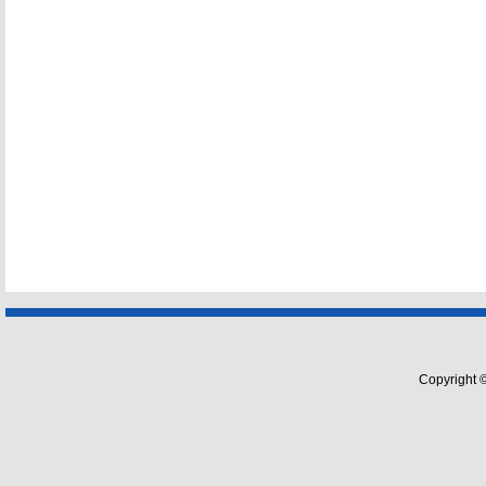
Copyright 