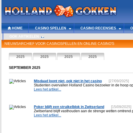
HOME
CASINO SPELLEN
CASINO RECENSIES
O
GOK ARTIKELEN
NIEUWSARCHIEF VOOR CASINOSPELLEN EN ONLINE CASINO'S
2025
2025
2025
2025
SEPTEMBER 2025
Misdaad loont niet, ook niet in het casino
[27/09/2025]
Studenten overvallen Holland Casino bezoeker in de hoop op
Lees het artikel...
Poker blijft een struikelblok in Zwitserland
[15/09/2025]
Zwitserland blijft vasthouden aan de strenge wetten omtrend 
Lees het artikel...