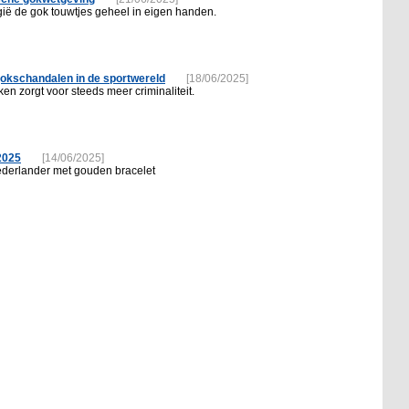
gië de gok touwtjes geheel in eigen handen.
gokschandalen in de sportwereld
[18/06/2025]
en zorgt voor steeds meer criminaliteit.
2025
[14/06/2025]
ederlander met gouden bracelet