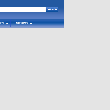
IES
NIEUWS