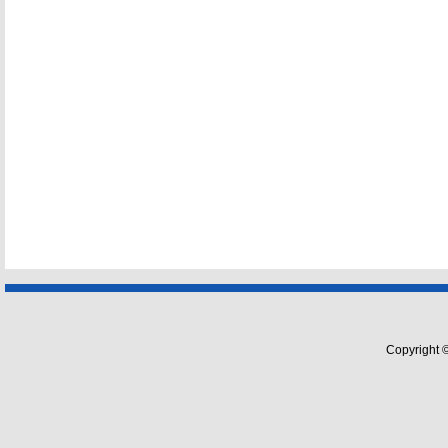
Copyright 